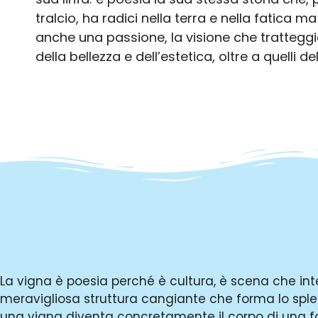
tralcio, ha radici nella terra e nella fatica m
anche una passione, la visione che tratteggia
della bellezza e dell’estetica, oltre a quelli d
La vigna è poesia perché è cultura, è scena che in
meravigliosa struttura cangiante che forma lo splen
una vigna diventa concretamente il corpo di una fo