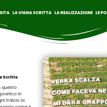
ISITA
LA VIGNA SCRITTA
LA REALIZZAZIONE
LE PO
e Scritte
n questo
 poetico in
i tralcio la
proprio come il