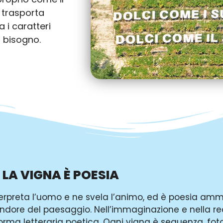
a trasporta
 i caratteri
el bisogno.
LA VIGNA È POESIA
terpreta l’uomo e ne svela l’animo, ed è poesia amm
dore del paesaggio. Nell’immaginazione e nella reali
rma letteraria poetica. Ogni vigna è sequenza, foto