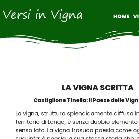
HOME
V
LA VIGNA SCRITTA
Castiglione Tinella: il Paese delle Vign
La vigna, struttura splendidamente diffusa i
territorio di Langa, è senza dubbio elemento
senso lato. La vigna trasuda poesia come ogn
sua linfa: è poesia la sua stessa storia che, 